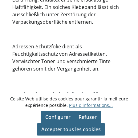
Haftfähigkeit. Ein solches Klebeband lässt sich
ausschließlich unter Zerstörung der
Verpackungsoberfläche entfernen.
Adressen-Schutzfolie dient als
Feuchtigkeitsschutz von Adressetiketten.
Verwischter Toner und verschmierte Tinte
gehören somit der Vergangenheit an.
Bedruckte Klebebänder für
Ce site Web utilise des cookies pour garantir la meilleure
aussagekräftige Markierungen
expérience possible.
Plus d'informations...
Configurer
Refuser
Hinweis-Klebebänder erhalten Sie in unserem
Accepter tous les cookies
Onlineshop in leuchtenden Neon-Farben und