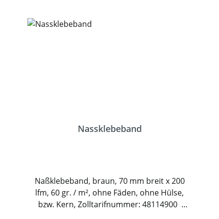
Kartonagen. Er eignet sich ideal für
Packtische, Versandabteilungen sowie
industrielle Verpackungslinien, in denen
hohe Präzision und konstante Verfügbarkeit
gefragt sind. Durch seine
benutzerfreundliche Bedienung und
zuverlässige Technik sorgt der TI-NKSG für
ein professionelles Arbeiten im täglichen
Verpackungsprozess. Mit seinem variabel
einstellbaren Bandmaß von 30 bis 90 mm
Breite und der Möglichkeit,
Nassklebeband
Klebestreifenlängen von 10 bis 510 cm
auszugeben, lässt sich das Gerät optimal an
verschiedenste Anforderungen anpassen.
Die hohe Vorschubgeschwindigkeit von bis
Naßklebeband, braun, 70 mm breit x 200
zu 50 cm pro Sekunde sorgt für einen
lfm, 60 gr. / m², ohne Fäden, ohne Hülse,
schnellen Materialfluss und steigert spürbar
bzw. Kern, Zolltarifnummer: 48114900
die Produktivität – ideal für Unternehmen
Diese Nasskleberolle basiert auf reißfestem