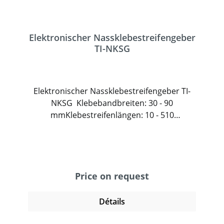
Elektronischer Nassklebestreifengeber
TI-NKSG
Elektronischer Nassklebestreifengeber TI-
NKSG Klebebandbreiten: 30 - 90
mmKlebestreifenlängen: 10 - 510
cmVorschubgeschwindigkeit: 50
cm/sec.Klebebandqualität: unverstärkt oder
fadenverstärktMax. Durchmesser der
Nassklebebandrolle: 200
mmFassungsvermögen Wassertank: 3
Price on request
LiterEingangsspannung: 100 – 230 V ACDer
Elektronische Nassklebestreifengeber TI-
Détails
NKSG ist die perfekte Lösung für effizientes,
sicheres und nachhaltiges Verschließen von