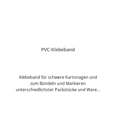
PVC-Klebeband
Klebeband für schwere Kartonagen und
zum Bündeln und Markieren
unterschiedlichster Packstücke und Waren.
Die Trägerfolie aus PVC ist in Länge und
Breite dehnbar und dadurch extrem
reißfest. Der Klebefilm aus Naturkautschuk
hat sehr gute Hafteigenschaften auf