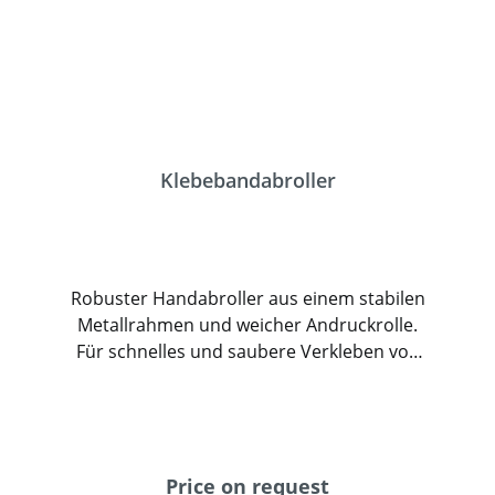
Klebebandabroller
Robuster Handabroller aus einem stabilen
Metallrahmen und weicher Andruckrolle.
Für schnelles und saubere Verkleben von
Paketen und anderen Packgütern. Geeignet
für Selbstklebebänder aus PP und PVC.
Price on request