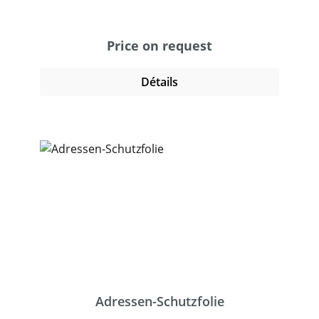
Synonym „Panzerband“ erhielt es durch
seine extrem hohe Beständigkeit und
Stabilität. Das textile Gewebe hat eine sehr
Price on request
hohe Reißfestigkeit in der Längsrichtung
während es quer meist von Hand
Détails
abgerissen werden kann. Gewebeklebeband
ist in vielen Ausführungen erhältlich. Bitte
fragen Sie das optimale Band für Ihre
Anwendung bei uns an.
Adressen-Schutzfolie