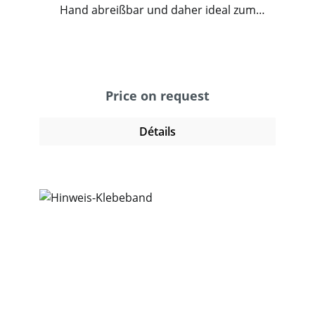
Hand abreißbar und daher ideal zum
Abkleben, Bündeln, Markieren und zum
temporären Verschließen. Kreppband haftet
gut auf vielen Oberflächen wie Glas, Holz
und Gummi. Hier lässt es sich innerhalb ca.
10 Stunden wieder leicht ablösen. .
Price on request
Détails