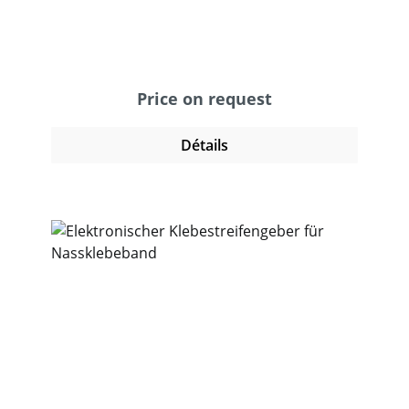
Nassklebebänder von 40 – 80 mm Breite. Es
können Rollen mit einer Gesamtlänge von
200 m eingesetzt werden. Die Ausgabe des
Klebestreifens lässt sich bis zu einer Länge
von 75 cm einstellen und schneidet dann
Price on request
den Klebestreifen mit nur einem Hebelzug in
der gewünschten Länge ab. Längen über
Détails
75cm können durch mehrmalige Betätigung
des Hebelzuge entnommen werden. Ein
hochwertiger Pinsel und regulierbare
Wasserzufuhr garantieren eine optimale
Anfeuchtung des Klebestreifens.
Halbautomatischer Klebestreifengeber für
effizientes Verpacken mit Nassklebeband
Der halbautomatische Klebestreifengeber
MATIC 80 Plus ist die ideale Lösung für
professionelles und zeitsparendes Arbeiten
im Verpackungsprozess. Dieses hochwertige
Gerät ermöglicht das präzise Abgeben von