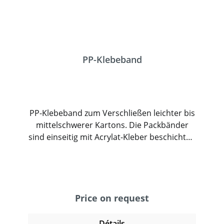
PP-Klebeband
PP-Klebeband zum Verschließen leichter bis
mittelschwerer Kartons. Die Packbänder
sind einseitig mit Acrylat-Kleber beschichtet,
die eine hohe UV-Stabilität verspricht. Sie
sind leise abrollend und lassen sich leicht
und einfach verarbeiten. Die optimale
Verarbeitungs- und Lagertemperatur liegt
bei ca. 16 Grad Celsius.
Price on request
Détails