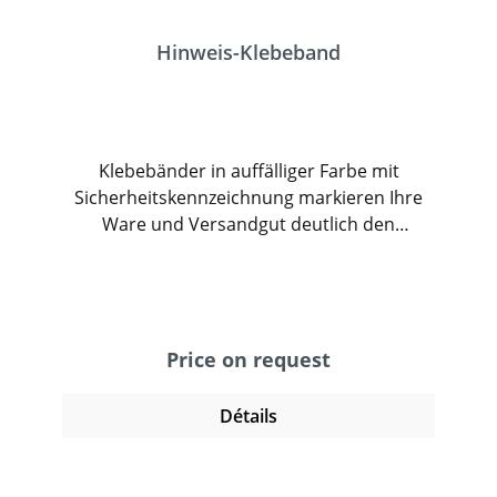
Hinweis-Klebeband
Klebebänder in auffälliger Farbe mit
Sicherheitskennzeichnung markieren Ihre
Ware und Versandgut deutlich den
Transport und den Empfänger.
Selbstklebendes Warnband weißt auf
Gefahrenstellen im Innen- und
Außenbereich hin. Die Klebebänder sind im
Standard in vielen Ausfertigungen bei uns
Price on request
erhältlich. Ihr individuelles Hinweisband
bieten wir gerne auf Anfrage an.
Détails