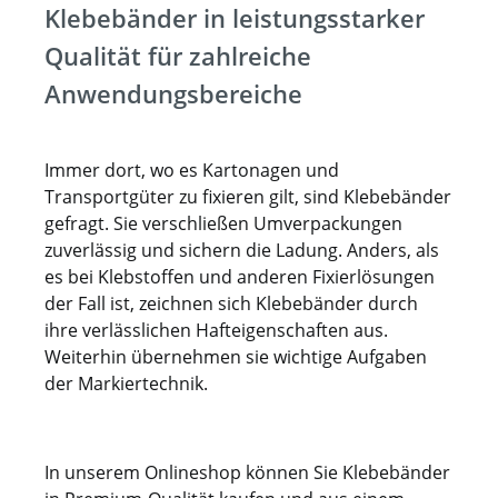
oder Industrie, die Wert auf Effizienz,
Klebebänder in leistungsstarker
Qualität und Sicherheit legen. Investieren
Qualität für zahlreiche
Sie in optimierte Verpackungsprozesse – mit
dem halbautomatischen
Anwendungsbereiche
Klebestreifengeber.
Immer dort, wo es Kartonagen und
Transportgüter zu fixieren gilt, sind Klebebänder
gefragt. Sie verschließen Umverpackungen
zuverlässig und sichern die Ladung. Anders, als
es bei Klebstoffen und anderen Fixierlösungen
der Fall ist, zeichnen sich Klebebänder durch
ihre verlässlichen Hafteigenschaften aus.
Weiterhin übernehmen sie wichtige Aufgaben
der Markiertechnik.
In unserem Onlineshop können Sie Klebebänder