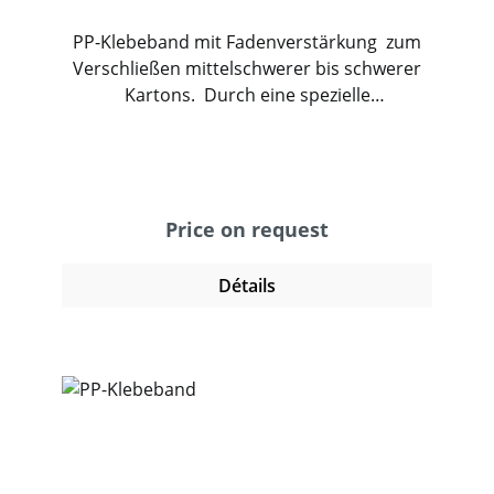
PP-Klebeband mit Fadenverstärkung zum
Verschließen mittelschwerer bis schwerer
Kartons. Durch eine spezielle
Kleberzusammensetzung wird eine hohe
Anfangsklebrigkeit und Festigkeit erreicht.
Seine extreme Reißfestigkeit erreicht das
Band durch vier Fäden, mit dem es verstärkt
ist.
Price on request
Détails