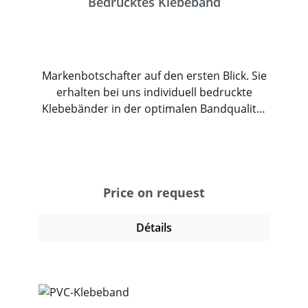
Bedrucktes Klebeband
Unternehmen, die Wert auf Effizienz,
Nachhaltigkeit und professionelle
Verpackungsergebnisse
legen.Leistungsaufnahme: 100
Markenbotschafter auf den ersten Blick. Sie
WAbmessungen: 45 x 25 x 25
cmNettogewicht: 10,8 kgSerienmäßige
erhalten bei uns individuell bedruckte
Klebebänder in der optimalen Bandqualität
Signal-Schnittstelle (beispielsweise zum
Anschluss eines Fußtasters oder zur
für Ihre Anwendung.
Integration des Klebestreifengebers in
automatisierte Anlagen)
Price on request
Détails