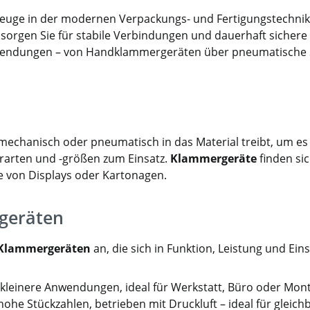
zeug. Zusammen mit dem
zeuge in der modernen Verpackungs- und Fertigungstechnik
äuschedämpfer und dem
sorgen Sie für stabile Verbindungen und dauerhaft sichere
tellbaren Abluftsystem an
endungen – von Handklammergeräten über pneumatische Sys
häuserückseite gewährt er
hnelles, professionelles und
ungsfreies Arbeiten. Das
erkzeug wird in einem
nsportkoffer aus Metall
geliefert.
mechanisch oder pneumatisch in das Material treibt, um es
rarten und -größen zum Einsatz.
Klammergeräte
finden sic
e von Displays oder Kartonagen.
geräten
Klammergeräten
an, die sich in Funktion, Leistung und Ein
 kleinere Anwendungen, ideal für Werkstatt, Büro oder Mont
 hohe Stückzahlen, betrieben mit Druckluft – ideal für gleic