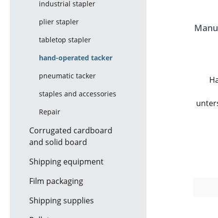
industrial stapler
plier stapler
Manueller Han
tabletop stapler
hand-operated tacker
pneumatic tacker
Ha
staples and accessories
unter
Repair
Das 
Corrugated cardboard
Fein
and solid board
werde
Shipping equipment
und 
tacker
Film packaging
Stoff
sow
Shipping supplies
Blech