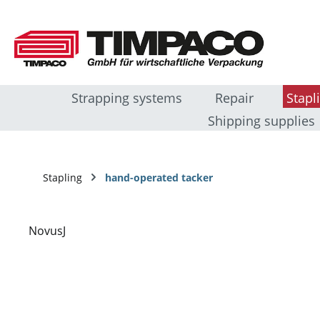
sser au contenu principal
Passer à la recherche
Passer à la navigation principale
Strapping systems
Repair
Stapl
Shipping supplies
Stapling
hand-operated tacker