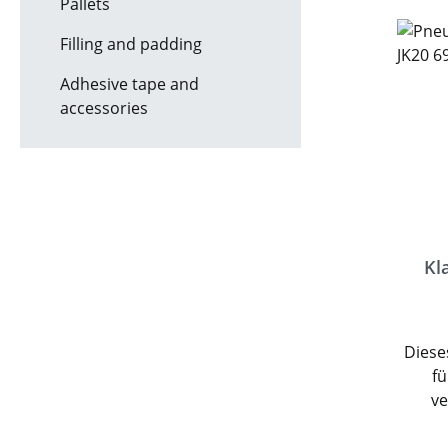
Pallets
ergo
s
Filling and padding
Arbei
den
Adhesive tape and
He
accessories
profe
Kl
Diese
fü
v
Pols
und