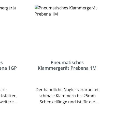
ahren.
Werkzeuges ermöglicht eine
genaue Positionierung der
Heftklammer. Das Magazin kann
schnell und bequem von oben
beladen werden. Das Werkzeug
ist rückschlagarm gebaut und hat
ein geringes Gewicht. Damit
ermöglicht es ein angenehmes
und sicheres Arbeiten.
es
Pneumatisches
ena 1GP
Klammergerät Prebena 1M
barer
Der handliche Nagler verarbeitet
rkstätten,
schmale Klammern bis 25mm
weitere
Schenkellänge und ist für die
Der neue
Befestigung von Profilen,
a ist
Paneelen und andere Materialen.