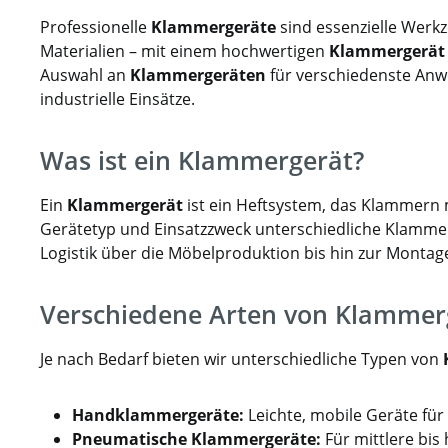
Werk
Professionelle
Klammergeräte
sind essenzielle Werk
Ger
Materialien – mit einem hochwertigen
Klammergerät
vers
Auswahl an
Klammergeräten
für verschiedenste Anw
der Ge
industrielle Einsätze.
ein sc
ermüd
W
Was ist ein Klammergerät?
Tra
Ein
Klammergerät
ist ein Heftsystem, das Klammern 
Gerätetyp und Einsatzzweck unterschiedliche Klamme
Logistik über die Möbelproduktion bis hin zur Montag
Verschiedene Arten von Klammer
Je nach Bedarf bieten wir unterschiedliche Typen von
Handklammergeräte:
Leichte, mobile Geräte für
Pneumatische Klammergeräte:
Für mittlere bis