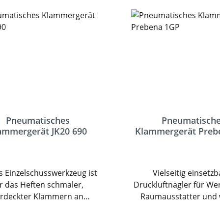
nomischer Auslöse-Hebel
Garantiezeit von 5 J
orgen für komfortables
ten. Ein Sichtfenster zeigt
 aktuellen Füllstand des
ftmagazins an. Dieses
Werkzeug eignet sich
hervorragend für den
ssionellen und gehobenen
privaten Gebrauch.
Pneumatisches
Pneumatisch
ammergerät JK20 690
Klammergerät Preb
s Einzelschusswerkzeug ist
Vielseitig einsetz
r das Heften schmaler,
Druckluftnagler für We
erdeckter Klammern an
Raumausstatter und 
tern, Dekorationsartikeln
Handwerksbetriebe. 
 Möbeln geeignet. Die zu
Nagler von Preben