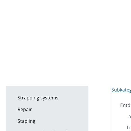
Strapping systems
Entd
Repair
a
Stapling
L