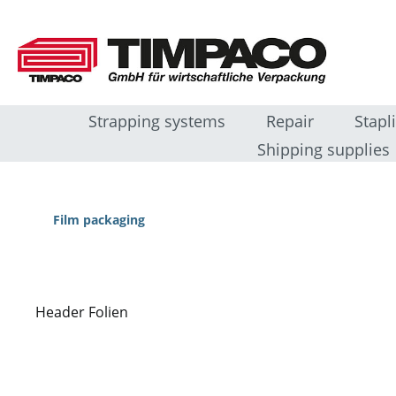
sser au contenu principal
Passer à la recherche
Passer à la navigation principale
Strapping systems
Repair
Stapl
Shipping supplies
Film packaging