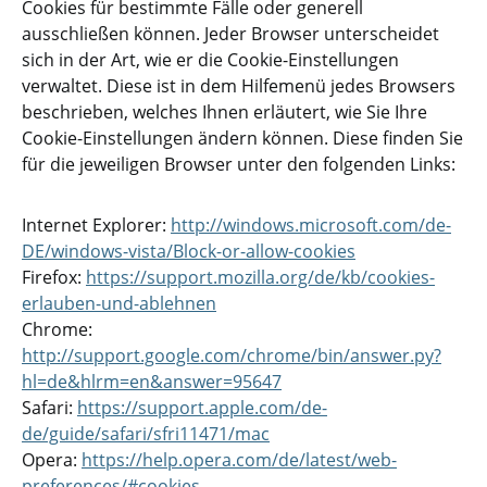
Cookies für bestimmte Fälle oder generell
ausschließen können. Jeder Browser unterscheidet
sich in der Art, wie er die Cookie-Einstellungen
verwaltet. Diese ist in dem Hilfemenü jedes Browsers
beschrieben, welches Ihnen erläutert, wie Sie Ihre
Cookie-Einstellungen ändern können. Diese finden Sie
für die jeweiligen Browser unter den folgenden Links:
Internet Explorer:
http://windows.microsoft.com/de-
DE/windows-vista/Block-or-allow-cookies
Firefox:
https://support.mozilla.org/de/kb/cookies-
erlauben-und-ablehnen
Chrome:
http://support.google.com/chrome/bin/answer.py?
hl=de&hlrm=en&answer=95647
Safari:
https://support.apple.com/de-
de/guide/safari/sfri11471/mac
Opera:
https://help.opera.com/de/latest/web-
preferences/#cookies