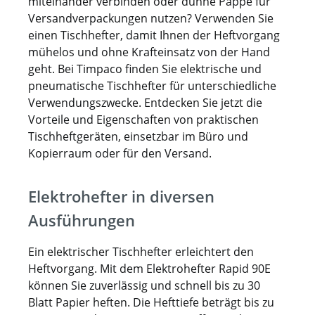
miteinander verbinden oder dünne Pappe für
eine Einschubtiefe von bis zu 85 mm bieten
Versandverpackungen nutzen? Verwenden Sie
maximale Anpassungsfähigkeit für
einen Tischhefter, damit Ihnen der Heftvorgang
unterschiedliche
mühelos und ohne Krafteinsatz von der Hand
Verpackungsanforderungen. Mit zwei
geht. Bei Timpaco finden Sie elektrische und
integrierten Einsatzheftern ausgestattet,
pneumatische Tischhefter für unterschiedliche
kann das System bei Bedarf auf bis zu fünf
Verwendungszwecke. Entdecken Sie jetzt die
Heftmodule erweitert werden. Gerade in
Vorteile und Eigenschaften von praktischen
Behindertenwerkstätten spielt einfache
Tischheftgeräten, einsetzbar im Büro und
Handhabung eine große Rolle. Der
Kopierraum oder für den Versand.
Tischhefter TH 210 überzeugt durch intuitive
Bedienung, klare Einstellungsmöglichkeiten
Elektrohefter in diversen
und optionales Zubehör wie Fußauslöser
oder Zählwerk. Dies ermöglicht
Ausführungen
Mitarbeitenden eine sichere, komfortable
und effiziente Arbeitsweise – ohne
Ein elektrischer Tischhefter erleichtert den
komplizierte Umrüstungen oder schwere
Heftvorgang. Mit dem Elektrohefter Rapid 90E
körperliche Belastungen. Mit dem TH 210
können Sie zuverlässig und schnell bis zu 30
investieren Sie in eine zuverlässige,
Blatt Papier heften. Die Hefttiefe beträgt bis zu