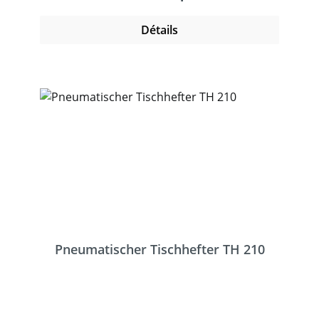
werden.Bis zu 4 Heftgeräte können für das
gleichzeitige Anbringen von mehreren
Détails
Heftklammern über Fiberoptikkabel
miteinander verbunden werden. Separat
erhältliches Zubehör: Fußpedal, Zwinge zum
Fixieren an der Arbeitsplatte,
Fiberoptikkabel, Mehrfachfixiersockel für
maximal 4 Heftgeräte
Pneumatischer Tischhefter TH 210