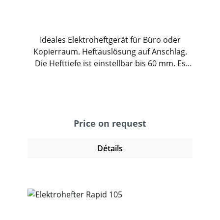
Ideales Elektroheftgerät für Büro oder
Kopierraum. Heftauslösung auf Anschlag.
Die Hefttiefe ist einstellbar bis 60 mm. Es
kann eine offene und geschlossene Heftung
eingestellt werden. Der Hefter steht auf
einer rutschfester Gummiunterlage und
heftet zuverlässig bis zu 30 Blatt Papier.
Price on request
Détails