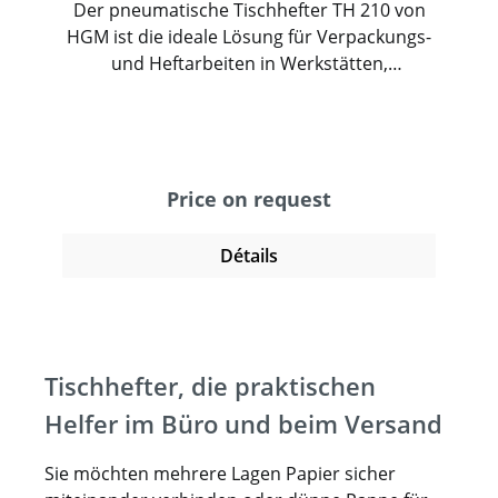
Der pneumatische Tischhefter TH 210 von
HGM ist die ideale Lösung für Verpackungs-
und Heftarbeiten in Werkstätten,
Produktionsbereichen und insbesondere in
Werkstätten für Menschen mit Behinderung
(WfbM). Dieser hochwertige Tischhefter
wurde für maximale Bedienfreundlichkeit
entwickelt und bietet eine sichere,
Price on request
ergonomische Arbeitsweise – ein
entscheidender Vorteil in inklusiven
Détails
Arbeitsumgebungen. Der TH 210 arbeitet
pneumatisch und ermöglicht eine stufenlos
regulierbare Schlagstärke, sodass sich der
Hefter präzise auf verschiedene Materialien
Tischhefter, die praktischen
einstellen lässt. Ob Vollpappe, Kunststoff
oder Blisterverpackungen – der Tischhefter
Helfer im Büro und beim Versand
sorgt für saubere und zuverlässige
Heftungen. Die flexibel einstellbaren
Sie möchten mehrere Lagen Papier sicher
Heftabstände von 45 mm bis 200 mm sowie