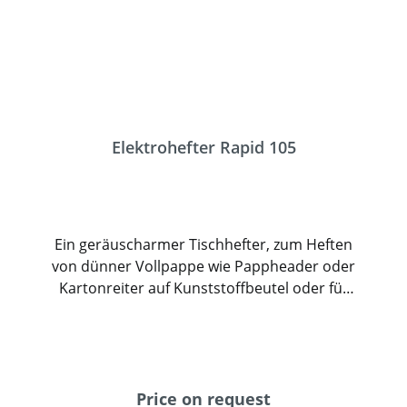
Elektrohefter Rapid 105
Ein geräuscharmer Tischhefter, zum Heften
von dünner Vollpappe wie Pappheader oder
Kartonreiter auf Kunststoffbeutel oder für
Blister. Der Rapid 105 hat eine Heftleistung
von 5mm und heftet damit bis zu 50 Blatt
Standardpapier. Die Einschubtiefe ist bis
100 mm individuell verstellbar, die
Schlagstärke kann stufenlos reguliert
Price on request