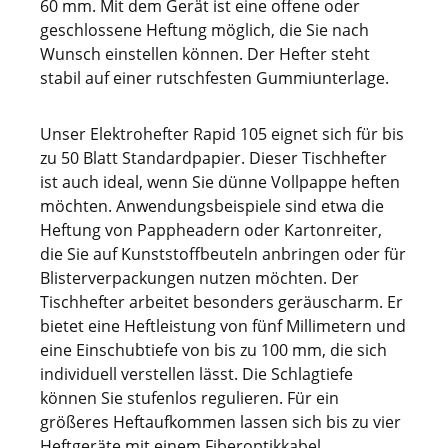
leistungsstarke und barrierearme
60 mm. Mit dem Gerät ist eine offene oder
Heftlösung, die Arbeitsprozesse in
geschlossene Heftung möglich, die Sie nach
Werkstätten, Förderbereichen und
Wunsch einstellen können. Der Hefter steht
Verpackungsabteilungen nachhaltig
stabil auf einer rutschfesten Gummiunterlage.
optimiert.
Unser Elektrohefter Rapid 105 eignet sich für bis
zu 50 Blatt Standardpapier. Dieser Tischhefter
ist auch ideal, wenn Sie dünne Vollpappe heften
möchten. Anwendungsbeispiele sind etwa die
Heftung von Pappheadern oder Kartonreiter,
die Sie auf Kunststoffbeuteln anbringen oder für
Blisterverpackungen nutzen möchten. Der
Tischhefter arbeitet besonders geräuscharm. Er
bietet eine Heftleistung von fünf Millimetern und
eine Einschubtiefe von bis zu 100 mm, die sich
individuell verstellen lässt. Die Schlagtiefe
können Sie stufenlos regulieren. Für ein
größeres Heftaufkommen lassen sich bis zu vier
Heftgeräte mit einem Fiberoptikkabel