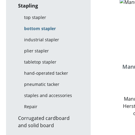
Stapling
top stapler
bottom stapler
industrial stapler
plier stapler
tabletop stapler
Manu
hand-operated tacker
pneumatic tacker
staples and accessories
Manu
Herst
Repair
Corrugated cardboard
B
and solid board
H
Rück