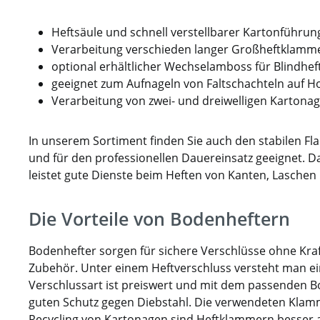
Heftsäule und schnell verstellbarer Kartonführu
Verarbeitung verschieden langer Großheftklamm
optional erhältlicher Wechselamboss für Blindheft
geeignet zum Aufnageln von Faltschachteln auf Ho
Verarbeitung von zwei- und dreiwelligen Kartona
In unserem Sortiment finden Sie auch den stabilen Fla
und für den professionellen Dauereinsatz geeignet. Da
leistet gute Dienste beim Heften von Kanten, Laschen
Die Vorteile von Bodenheftern
Bodenhefter sorgen für sichere Verschlüsse ohne Kr
Zubehör. Unter einem Heftverschluss versteht man ein
Verschlussart ist preiswert und mit dem passenden B
guten Schutz gegen Diebstahl. Die verwendeten Klam
Recycling von Kartonagen sind Heftklammern besser als