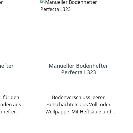
efter
Manueller Bodenhefter
Perfecta L323
, für den
Bodenverschluss leerer
böden aus
Faltschachteln aus Voll- oder
nhefter
Wellpappe. Mit Heftsäule und
mern mit
schnell verstellbarem
von 32mm
Kartonführungsanschlag. Dieser
iner
ermöglicht ohne Zielen eine