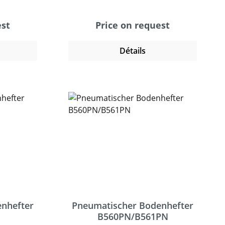
2. Das
Heftung exakt über den
möglicht
Kartonschlitz. Der Heftvorgang
est
Price on request
 sicheres
wird über ein Fußpedal
n- und
ausgelöst. Die Maschine
Détails
ns und
verarbeitet ohne Umstellung
n. Der
verschieden lange
t einem
Großheftklammern. Er ist
und heftet
auch als pneumatische Variante
ende und
erhältlich.Im Zubehör ist ein
ellpappe.
Wechselamboss erhältlich, der
ietet die
eine Blindheftung ermöglicht.
abilität
Dabei biegt sich die Klammern
echtigtem
innerhalb der untersten
 ist ideal
Papplage um. Empfehlenswert
it
bei sehr empfindlichen Packgut.
kstücken.
nhefter
Pneumatischer Bodenhefter
B560PN/B561PN