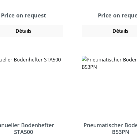
r Schenkellänge bis 18mm.
Schenkellänge bis 2
durch die die Klammern
freistehende Gerät er
Price on request
Price on requ
weniger sichtbar. Das
ein professionelles und
stehende Gerät ermöglicht
Verschließen von ei
Détails
Détails
rofessionelles und sicheres
zweiwelligen Karto
chließen. Der Heftvorgang
schweren Kartonage
d mit einem Fußschalter
Heftvorgang wird mi
löst und heftet zuverlässig
Fußschalter ausgelöst 
überlappende und
zuverlässig überlapp
anderstoßende Wellpappe.
aneinanderstoßende W
 dem Verschluss bietet die
Neben dem Verschluss b
mer dem Karton Stabilität
Klammer dem Karton St
chutz vor unberechtigtem
und Schutz vor unber
f. Der Bodenhefter ist ideal
Zugriff. Der Bodenhefter
ersender mit leichten und
für Versender m
schiedlichen Packstücken.
unterschiedlichen Pac
nueller Bodenhefter
Pneumatischer Bode
STA500
B53PN