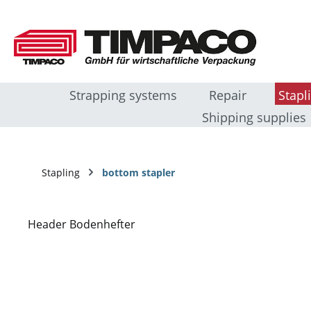
sser au contenu principal
Passer à la recherche
Passer à la navigation principale
Strapping systems
Repair
Stapl
Shipping supplies
Stapling
bottom stapler