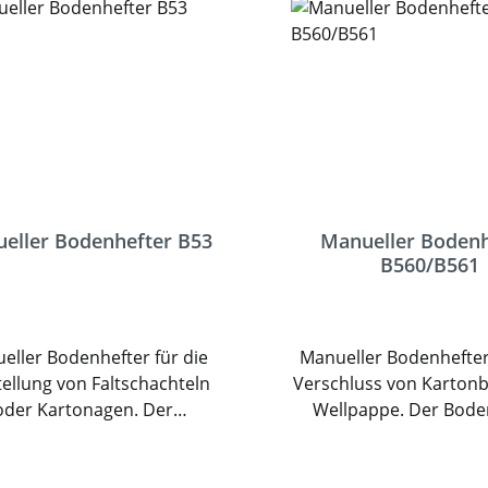
eller Bodenhefter B53
Manueller Bodenh
B560/B561
eller Bodenhefter für die
Manueller Bodenhefter
ellung von Faltschachteln
Verschluss von Karton
oder Kartonagen. Der
Wellpappe. Der Bode
odenhefter verarbeitet
verarbeitet Heftklam
eftklammern mit einer
einer Rückenbreite 
enbreite von 14,9mm und
oder 35mm und e