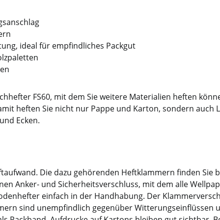
ngsanschlag
ern
ung, ideal für empfindliches Packgut
lzpaletten
gen
chhefter FS60, mit dem Sie weitere Materialien heften könne
mit heften Sie nicht nur Pappe und Karton, sondern auch Le
 und Ecken.
aftaufwand. Die dazu gehörenden Heftklammern finden Sie 
en Anker- und Sicherheitsverschluss, mit dem alle Wellpap
odenhefter einfach in der Handhabung. Der Klammerverschl
mern sind unempfindlich gegenüber Witterungseinflüssen u
 Packband. Aufdrucke auf Kartons bleiben gut sichtbar. Best