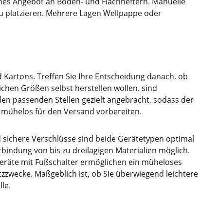
ches Angebot an Boden- und Flachheftern. Manuelle
ietet die
Neben dem Verschluss bietet die
u platzieren. Mehrere Lagen Wellpappe oder
abilität
Klammer dem Karton Stabilität
echtigtem
und Schutz vor unberechtigtem
 ist ideal
Zugriff. Der Bodenhefter ist für
chten und
den professionellen Dauereinsatz
kstücken.
bestens geeignet.
 Kartons. Treffen Sie Ihre Entscheidung danach, ob
chen Größen selbst herstellen wollen. sind
n passenden Stellen gezielt angebracht, sodass der
ke mühelos für den Versand vorbereiten.
 sichere Verschlüsse sind beide Gerätetypen optimal
bindung von bis zu dreilagigen Materialien möglich.
räte mit Fußschalter ermöglichen ein müheloses
zzwecke. Maßgeblich ist, ob Sie überwiegend leichtere
le.