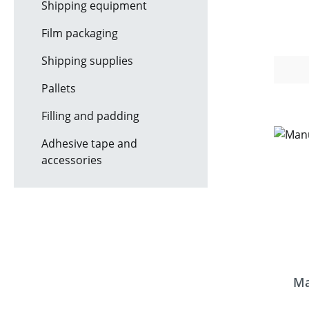
Shipping equipment
eine
Film packaging
Da
Shipping supplies
frei
ein p
Pallets
Vers
Filling and padding
wir
ausge
Adhesive tape and
accessories
anein
Neben
Klam
und S
Zugrif
für V
unter
Ma