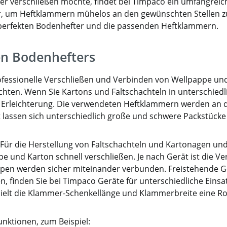
cher verschließen möchte, findet bei Timpaco ein umfangrei
Neben dem Verschluss b
r, um Heftklammern mühelos an den gewünschten Stellen z
Klammer dem Karton St
 perfekten Bodenhefter und die passenden Heftklammern.
und Schutz vor unber
Zugriff. Der Bodenhefter
für Versender mit lei
gen Bodenhefters
unterschiedlichen Pac
rofessionelle Verschließen und Verbinden von Wellpappe und
hten. Wenn Sie Kartons und Faltschachteln in unterschiedli
Erleichterung. Die verwendeten Heftklammern werden an de
amit lassen sich unterschiedlich große und schwere Packstüc
ür die Herstellung von Faltschachteln und Kartonagen und
und Karton schnell verschließen. Je nach Gerät ist die Ver
en werden sicher miteinander verbunden. Freistehende Ge
, finden Sie bei Timpaco Geräte für unterschiedliche Einsat
lt die Klammer-Schenkellänge und Klammerbreite eine Rol
unktionen, zum Beispiel: