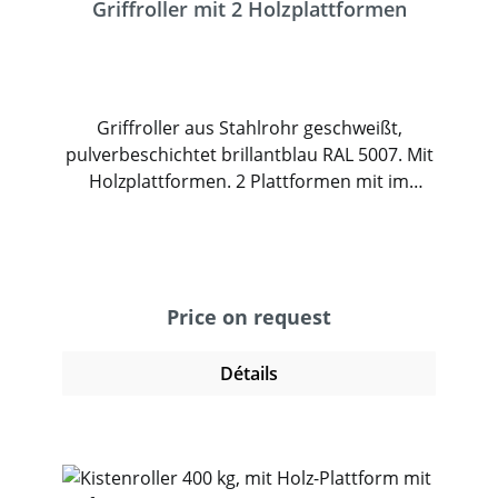
Griffroller mit 2 Holzplattformen
Griffroller aus Stahlrohr geschweißt,
pulverbeschichtet brillantblau RAL 5007. Mit
Holzplattformen. 2 Plattformen mit im
Rahmen liegender Holzwerkstoffplatte,
Oberfläche Buchendekor. Griff
anschraubbar. 2 Lenk- und 2 Bockrollen,
TPE-Bereifung (spurlos), Naben mit
Rillenkugellager, Feststeller an den
Price on request
Lenkrollen. Tragkraft obere Ladefläche 100
kg.
Détails