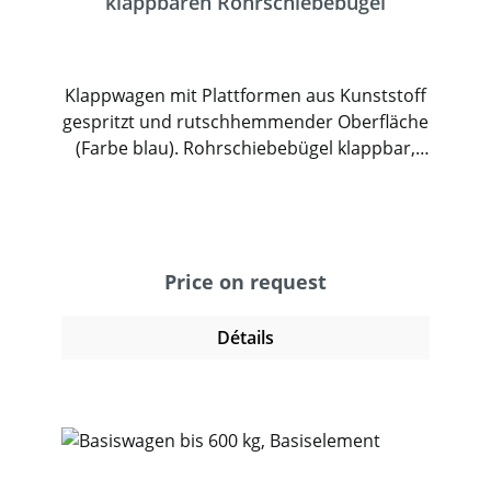
klappbaren Rohrschiebebügel
Klappwagen mit Plattformen aus Kunststoff
gespritzt und rutschhemmender Oberfläche
(Farbe blau). Rohrschiebebügel klappbar,
mit breiter Querstrebe und Klappgelenk,
glanzverzinkt. 2 Lenk- und 2 Bockrollen,
Vollgummibereifung blaugrau spurlos.
Feststeller an den Lenkrollen. Zerlegte
Anlieferung.
Price on request
Détails