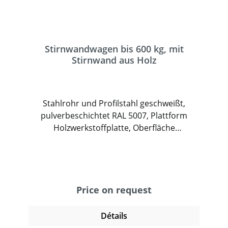
Stirnwandwagen bis 600 kg, mit
Stirnwand aus Holz
Stahlrohr und Profilstahl geschweißt,
pulverbeschichtet RAL 5007, Plattform
Holzwerkstoffplatte, Oberfläche
Buchendekor. Stirnwand aus
Holzwerkstoffplatte, Oberfläche
Buchendekor, Wand 500 mm hoch. 2 Lenk-
und 2 Bockrollen, TPE-Bereifung, Naben mit
Rillenkugellager. Feststeller an den
Price on request
Lenkrollen.
Détails