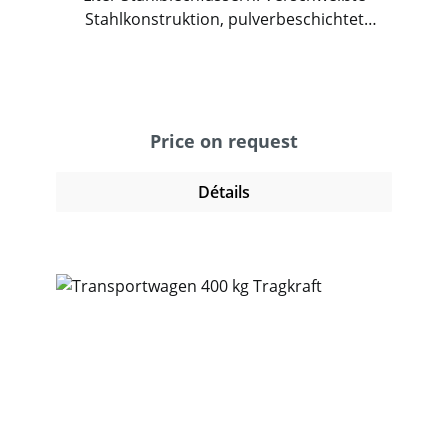
Stahlkonstruktion, pulverbeschichtet
brillantblau RAL 5007. Stahlblechwanne,
öldicht verschweißt. Innen-Ø 630 mm. Rand
80 mm hoch. Mit anschraubbarem
Rohrschiebebügel mit 2 Ösen und 1
Zurrgurt. 4 Lenkrollen, 2 Stück mit
Price on request
Feststeller, Räder Polyamid, Naben mit
Gleitlagerung.
Détails