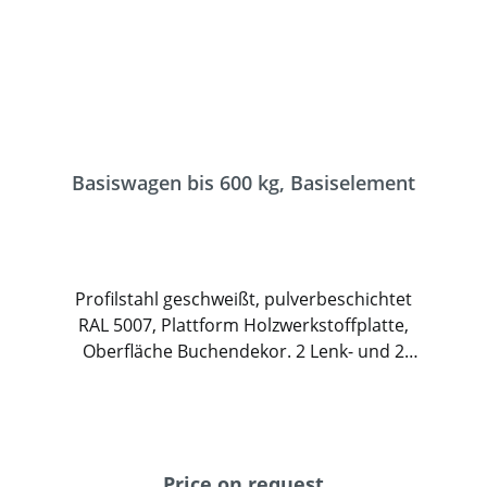
Basiswagen bis 600 kg, Basiselement
Profilstahl geschweißt, pulverbeschichtet
RAL 5007, Plattform Holzwerkstoffplatte,
Oberfläche Buchendekor. 2 Lenk- und 2
Bockrollen, TPE-Bereifung, Naben mit
Rillenkugellager. Feststeller an den
Lenkrollen.
Price on request