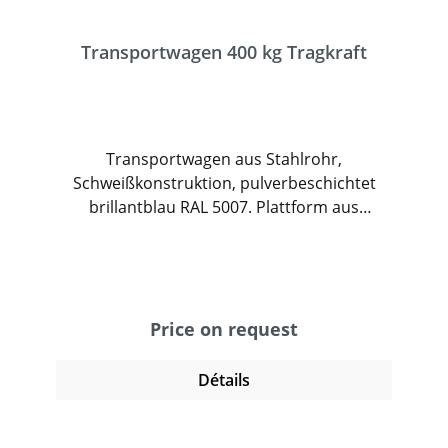
Transportwagen 400 kg Tragkraft
Transportwagen aus Stahlrohr,
Schweißkonstruktion, pulverbeschichtet
brillantblau RAL 5007. Plattform aus
Holzwerkstoffplatte mit Oberfläche
Buchendekor. 2 Lenk- und 2 Bockrollen
mit TPE-Bereifung und Naben mit
Rillenkugellager. Feststeller an den
Lenkrollen.
Price on request
Détails