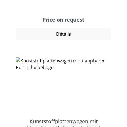
glanzverzinkt. 2 Lenk- und 2 Bockrollen,
Vollgummi-Bereifung, Feststeller an den
Lenkrollen. Zerlegte Anlieferung. Tragkraft
Price on request
obere und mittlere Ladefläche 60 kg.
Détails
Kunststoffplattenwagen mit