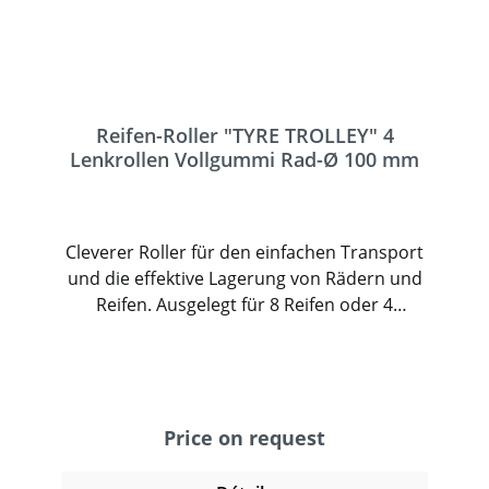
Reifen-Roller "TYRE TROLLEY" 4
Lenkrollen Vollgummi Rad-Ø 100 mm
Cleverer Roller für den einfachen Transport
und die effektive Lagerung von Rädern und
Reifen. Ausgelegt für 8 Reifen oder 4
Kompletträder. Praktische Materialmulde
zur Aufbewahrung von Kleinteilen. Einfach
und sicher stapelbar. Kompatibel mit den
fetra-Reifenkarren 2032 und 2033. Plattform
aus glasfaserverstärktem Polypropylen. 4
Price on request
Lenkrollen mit TPE oder Vollgummi-
Bereifung, eine davon mit Feststeller.