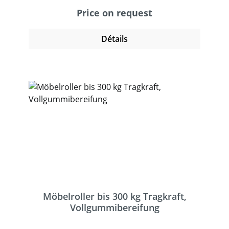
Rillenkugellager, Feststeller an den
Price on request
Lenkrollen. Tragkraft obere Ladefläche 100
kg.
Détails
Möbelroller bis 300 kg Tragkraft,
Vollgummibereifung