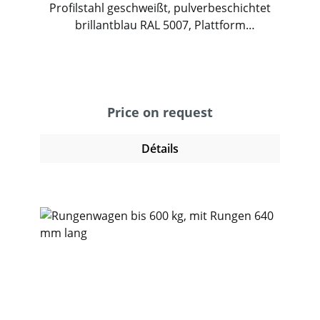
Profilstahl geschweißt, pulverbeschichtet
brillantblau RAL 5007, Plattform
Holzwerkstoffplatte, Oberfläche
Buchendekor. Mit 4 Bügeln. Bügelhöhe 720
mm. 2 Lenk- und 2 Bockrollen, TPE-
Bereifung, Naben mit Rillenkugellager.
Feststeller an den Lenkrollen.
Price on request
Détails