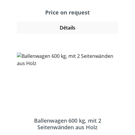
Wände 500 mm hoch. Eine Längswand zum
leichteren be-
Price on request
und entladen herausnehmbar. 2 Lenk- und 2
Bockrollen mit TPE-Bereifung, Naben mit
Détails
Rillenkugellager. Feststeller an den
Lenkrollen.
Ballenwagen 600 kg, mit 2
Seitenwänden aus Holz