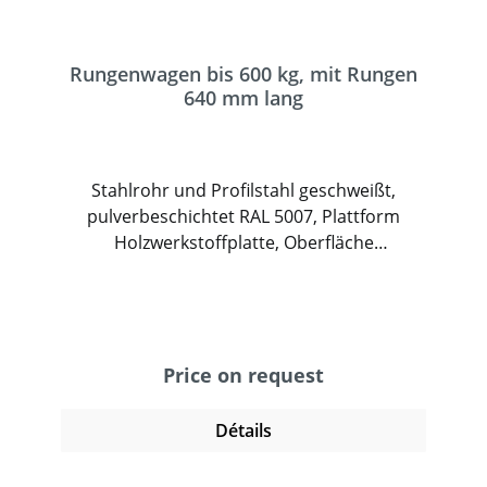
Rungenwagen bis 600 kg, mit Rungen
640 mm lang
Stahlrohr und Profilstahl geschweißt,
pulverbeschichtet RAL 5007, Plattform
Holzwerkstoffplatte, Oberfläche
Buchendekor. 2 Lenk- und 2 Bockrollen, TPE-
Bereifung, Naben mit Rillenkugellager.
Feststeller an den Lenkrollen.
Price on request
Détails