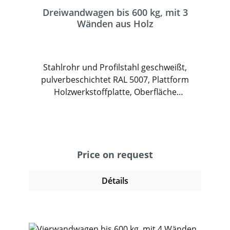
Dreiwandwagen bis 600 kg, mit 3
Wänden aus Holz
Stahlrohr und Profilstahl geschweißt,
pulverbeschichtet RAL 5007, Plattform
Holzwerkstoffplatte, Oberfläche
Buchendekor. 2 Stirnwände und 1
Längswand aus Holzwerkstoffplatte,
Oberfläche Buchendekor, Wände 500 mm
hoch. 2 Lenk- und 2 Bockrollen, TPE-
Bereifung, Naben mit Rillenkugellager.
Price on request
Feststeller an den Lenkrollen.
Détails