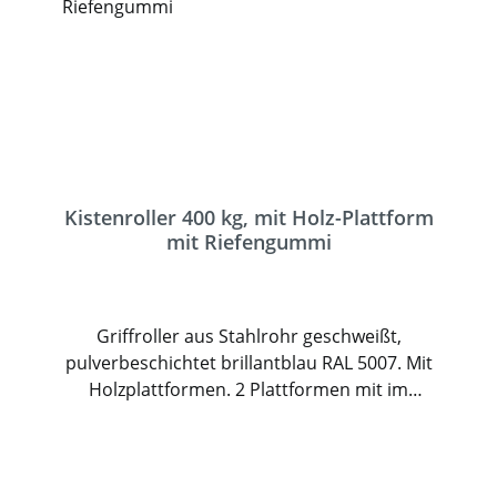
Kistenroller 400 kg, mit Holz-Plattform
mit Riefengummi
Griffroller aus Stahlrohr geschweißt,
pulverbeschichtet brillantblau RAL 5007. Mit
Holzplattformen. 2 Plattformen mit im
Rahmen liegender Holzwerkstoffplatte,
Oberfläche Buchendekor. Griff
anschraubbar. 2 Lenk- und 2 Bockrollen,
TPE-Bereifung (spurlos), Naben mit