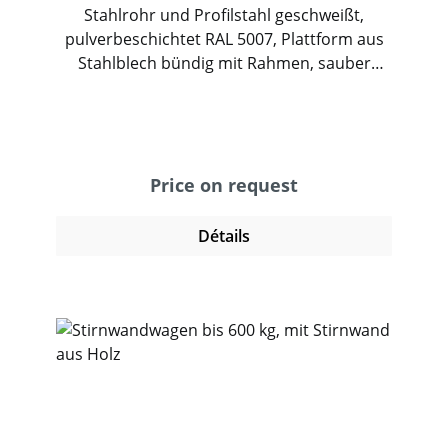
Stahlrohr und Profilstahl geschweißt,
pulverbeschichtet RAL 5007, Plattform aus
Stahlblech bündig mit Rahmen, sauber
eingeschweißt, ebenfalls pulverbeschichtet
RAL 5007. 2 Lenk- und 2 Bockrollen, TPE-
Bereifung, Naben mit Rillenkugellager.
Feststeller an den Lenkrollen.
Price on request
Détails