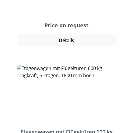
Buchendekor, im Stahlrahmen liegend, Rand
12 mm hoch. Schiebegriff waagerecht. 2
Lenk- und 2 Bockrollen, TPE-Bereifung,
Naben mit Rillenkugellager. Feststeller an
Price on request
den Lenkrollen. Tragkraft obere und mittlere
Ladefläche 80 kg.
Détails
Etagenwagen mit Flügeltüren 600 kg