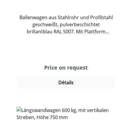
Ballenwagen aus Stahlrohr und Profilstahl
geschweißt, pulverbeschichtet
brillantblau RAL 5007. Mit Plattform
aus Holzwerkstoffplatte und
Oberfläche Buchendekor. Mit 2 Wänden aus
Holzwerkstoffplatten, Oberfläche
Buchendekor, Wandhöhe 620/750 mm. 2
Lenk- und 2 Bockrollen, TPE-Bereifung,
Price on request
Naben mit Rillenkugellager. Feststeller an
den Lenkrollen.
Détails