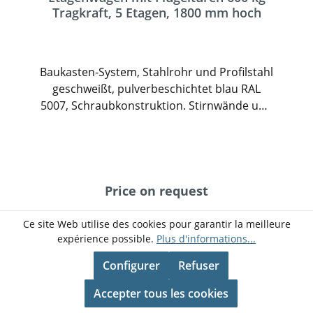
Tragkraft, 5 Etagen, 1800 mm hoch
Baukasten-System, Stahlrohr und Profilstahl
geschweißt, pulverbeschichtet blau RAL
5007, Schraubkonstruktion. Stirnwände und
eine Längswand geschlossen mit Drahtgitter
100 x 100 x 5 mm. Mit einer Doppel-
Flügeltür, Stahlrohrrahmen mit
eingeschweißtem Drahtgitter 100 x 100 x 5
mm. In den Rohrrahmen integrierter
Price on request
Riegelverschluss, abschließbar durch
Vorhängeschloss (nicht im Lieferumfang
Ce site Web utilise des cookies pour garantir la meilleure
Détails
enthalten), Türflügel an die Stirnwände
expérience possible.
Plus d'informations...
klappbar. Mit Dach aus Drahtgitter. 1 fester
Configurer
Refuser
und 4 lose Einlegeböden aus
Holzwerkstoffplatte, Oberfläche
Accepter tous les cookies
Buchendekor. Einlegeböden variabel