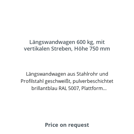
Längswandwagen 600 kg, mit
vertikalen Streben, Höhe 750 mm
Längswandwagen aus Stahlrohr und
Profilstahl geschweißt, pulverbeschichtet
brillantblau RAL 5007, Plattform
Holzwerkstoffplatte, Oberfläche
Buchendekor. Mit 2 Rohrbügeln mit
vertikalen Streben im Abstand ca. 130 mm.
Wandhöhe 750 mm. 2 Lenk- und 2
Bockrollen, TPE-Bereifung, Naben mit
Price on request
Rillenkugellager. Feststeller an den