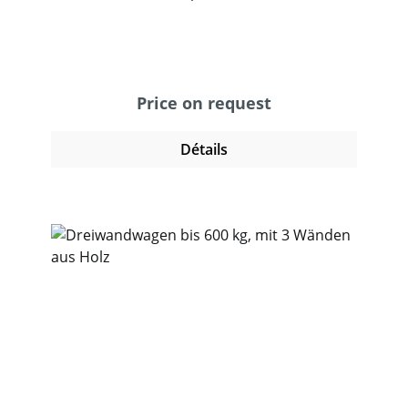
Buchendekor. 2 Stirnwände aus Drahtgitter
50 x 50 x 4 mm, Wände 500 mm hoch. 2
Lenk- und 2 Bockrollen, TPE-Bereifung,
Naben mit Rillenkugellager. Feststeller an
den Lenkrollen.
Price on request
Détails