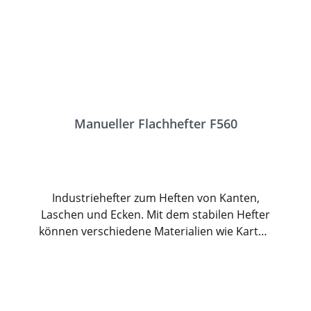
Manueller Flachhefter F560
Industriehefter zum Heften von Kanten,
Laschen und Ecken. Mit dem stabilen Hefter
können verschiedene Materialien wie Karton
und Pappe, aber auch Textilien und Leder
verarbeitet werden. Der Hefter verarbeitet
Heftklammern mit einer Rückenbreite von
35mm und einer Schenkellänge bis 22. Das