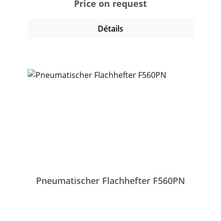
freistehende Gerät ermöglicht ein
Price on request
professionelles und sicheres Arbeiten. Der
Heftvorgang wird mit einem Fußschalter
Détails
ausgelöst und heftet zuverlässig
überlappende und aneinanderstoßende
Materialien. Dieser Industriehefter ist für
den professionellen Dauereinsatz bestens
geeignet.
Pneumatischer Flachhefter F560PN