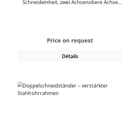
Schneideinheit, zwei Achsenobere Achse
belastbar bis 50 kg, max. Rollen-Ø 850
mmuntere Achse belastbar bis 120 kg, max.
Rollen-Ø 450 mmFarbe: RAL 7015
schiefergrau – andere RAL-Töne auf Anfrage
Price on request
Détails