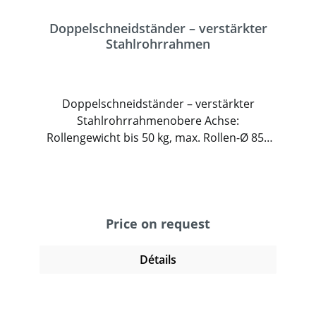
Doppelschneidständer – verstärkter
Stahlrohrrahmen
Doppelschneidständer – verstärkter
Stahlrohrrahmenobere Achse:
Rollengewicht bis 50 kg, max. Rollen-Ø 850
mmuntere Achse: Rollengewicht bis 120 kg,
max. Rollen-Ø 1000 mmFarbe: RAL 7015
schiefergrau – andere RAL-Töne auf Anfrage
Price on request
Détails