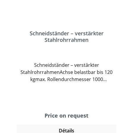
Schneidständer – verstärkter
Stahlrohrrahmen
Schneidständer – verstärkter
StahlrohrrahmenAchse belastbar bis 120
kgmax. Rollendurchmesser 1000
mmFarbe: RAL 7015 schiefergrau – andere
RAL-Töne auf Anfrage
Price on request
Détails