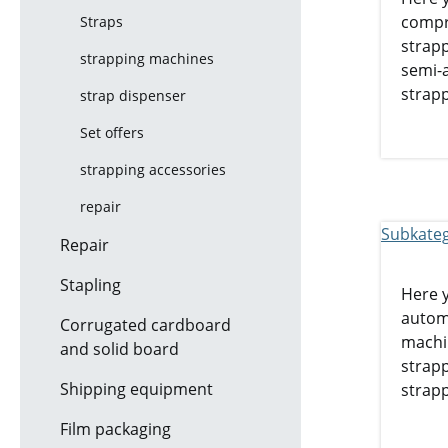
compr
Straps
strapp
strapping machines
semi-
strapp
strap dispenser
Set offers
strapping accessories
repair
Repair
Stapling
Here y
automa
Corrugated cardboard
machi
and solid board
strapp
Shipping equipment
strapp
Film packaging