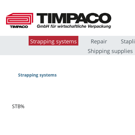
sser au contenu principal
Passer à la recherche
Passer à la navigation principale
Strapping systems
Repair
Stapl
Shipping supplies
Strapping systems