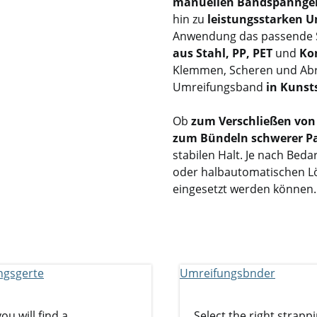
manuellen Bandspannge
hin zu
leistungsstarken 
Anwendung das passende 
aus Stahl, PP, PET
und
Ko
Klemmen, Scheren und Abro
Umreifungsband
in Kunsts
Ob
zum Verschließen von
zum Bündeln schwerer P
stabilen Halt. Je nach Bed
oder halbautomatischen Lös
eingesetzt werden können.
ou will find a
Select the right strapp