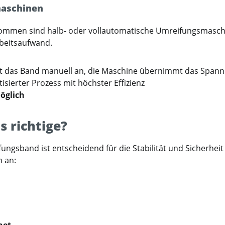
maschinen
men sind halb- oder vollautomatische Umreifungsmaschin
beitsaufwand.
egt das Band manuell an, die Maschine übernimmt das Span
isierter Prozess mit höchster Effizienz
öglich
 richtige?
fungsband ist entscheidend für die Stabilität und Sicherhe
 an:
net