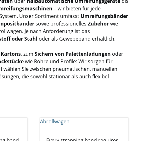
räten
über
halbautomatische Umreifungsgeräte
bis
Umreifungsmaschinen
– wir bieten für jede
System. Unser Sortiment umfasst
Umreifungsbänder
mpositbänder
sowie professionelles
Zubehör
wie
llwagen. Je nach Anforderung ist das
toff oder Stahl
oder als Gewebeband erhältlich.
 Kartons
, zum
Sichern von Palettenladungen
oder
ackstücke
wie Rohre und Profile: Wir sorgen für
arf wählen Sie zwischen pneumatischen, manuellen
ungen, die sowohl stationär als auch flexibel
ing band
Every strapping band requires