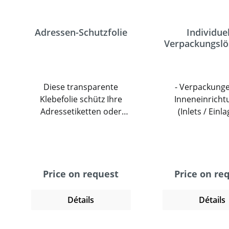
Adressen-Schutzfolie
Individue
Verpackungsl
Diese transparente
- Verpackunge
Klebefolie schütz Ihre
Inneneinrich
Adressetiketten oder
(Inlets / Einl
andere Papiere vor
Verpackunge
Feuchtigkeit und
Mehrfachnut
Verschmutzung.
Halbautomati
Geeignet zur
Boden- u
Verwendung auf Paketen
Deckelverschlu
Price on request
Price on re
und Paletten oder direkt
Antirutschl
auf der Ware.
beschichte
Détails
Détails
Stanzzuschni
Transportverpa