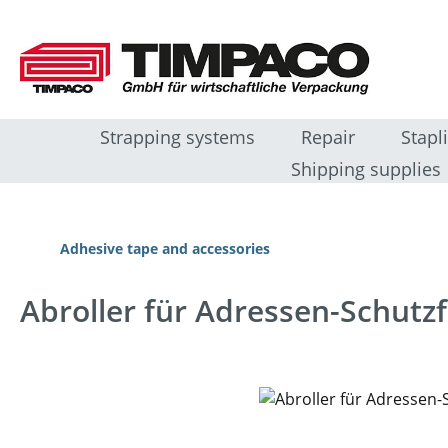
sser au contenu principal
Passer à la recherche
Passer à la navigation principale
Strapping systems
Repair
Stapl
Shipping supplies
Adhesive tape and accessories
Abroller für Adressen-Schutzf
Ignorer la galerie d'images