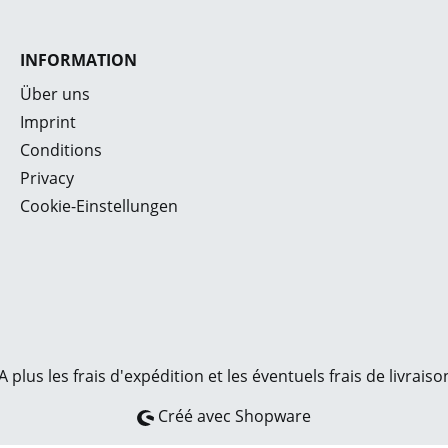
n-
beim
ner mit
aneina
en
Karto
INFORMATION
fen
Qua
Über uns
« aus
erhält
Imprint
)-
Kart
Conditions
ackung
Ver
rtigen
Produk
Privacy
ich
und 3-
Cookie-Einstellungen
ei
mitt
schwer
Anzahl 
Sie im
Wel
Kartonm
A plus les frais
d'expédition
et les éventuels frais de livraiso
Euro
Créé avec Shopware
abgest
Sie b