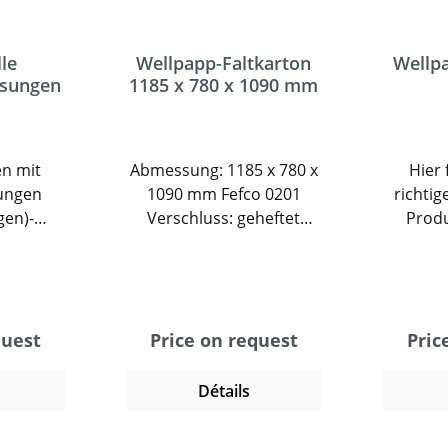
lle
Wellpapp-Faltkarton
Wellp
ösungen
1185 x 780 x 1090 mm
n mit
Abmessung: 1185 x 780 x
Hier 
tungen
1090 mm Fefco 0201
richtig
agen)-
Verschluss: geheftet
Produ
n mit
Qualität: 2.70 BC-Welle ZR
Karto
zen-
bei 700 mm, vordere
M
scher
Seite abklappbar bei 700
unte
nd
mm
Ausfe
ss- Mit
klass
quest
Price on request
Pric
ack
Faltka
te
Fefco 02
Détails
tte-
heiß
ckungen
Boden