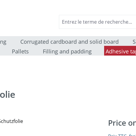
ing
Corrugated cardboard and solid board
S
Pallets
Filling and padding
Adhesive ta
olie
Price o