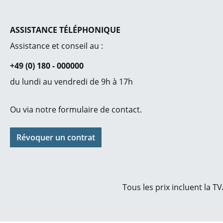
mit Rolle
Palettencontai
integriert
ASSISTANCE TÉLÉPHONIQUE
Palettenku
Assistance et conseil au :
(»Europalette
Wellpappe
+49 (0) 180 - 000000
Armaturenverp
du lundi au vendredi de 9h à 17h
für den hochwe
Sanitärbere
Ou via notre
formulaire de contact
.
Révoquer un contrat
Tous les prix incluent la TV