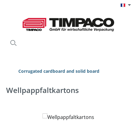
Passer au contenu principal
Corrugated cardboard and solid board
Wellpappfaltkartons
Ignorer la galerie d'images