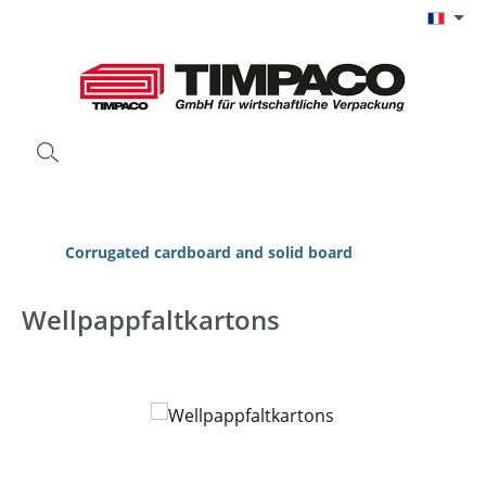
Passer au contenu principal
Corrugated cardboard and solid board
Wellpappfaltkartons
Ignorer la galerie d'images