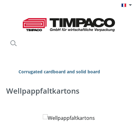
Passer au contenu principal
Corrugated cardboard and solid board
Wellpappfaltkartons
Ignorer la galerie d'images