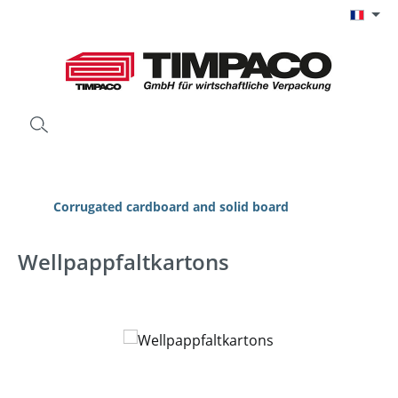
Passer au contenu principal
Corrugated cardboard and solid board
Wellpappfaltkartons
Ignorer la galerie d'images