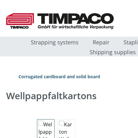
sser au contenu principal
Passer à la recherche
Passer à la navigation principale
Strapping systems
Repair
Stapl
Shipping supplies
Corrugated cardboard and solid board
Wellpappfaltkartons
Ignorer la galerie d'images