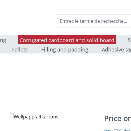
ing
Corrugated cardboard and solid board
S
Pallets
Filling and padding
Adhesive ta
Price o