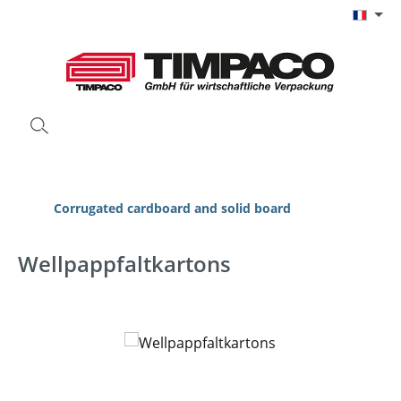
Passer au contenu principal
Corrugated cardboard and solid board
Wellpappfaltkartons
Ignorer la galerie d'images