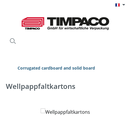
Passer au contenu principal
Corrugated cardboard and solid board
Wellpappfaltkartons
Ignorer la galerie d'images