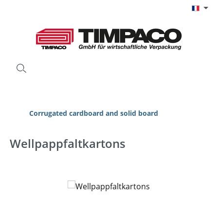
Passer au contenu principal
Corrugated cardboard and solid board
Wellpappfaltkartons
Ignorer la galerie d'images