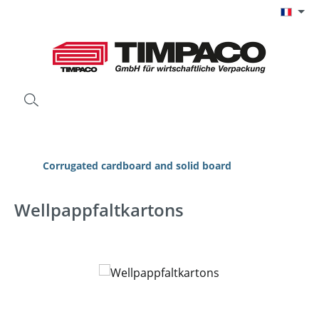
Passer au contenu principal
Corrugated cardboard and solid board
Wellpappfaltkartons
Ignorer la galerie d'images