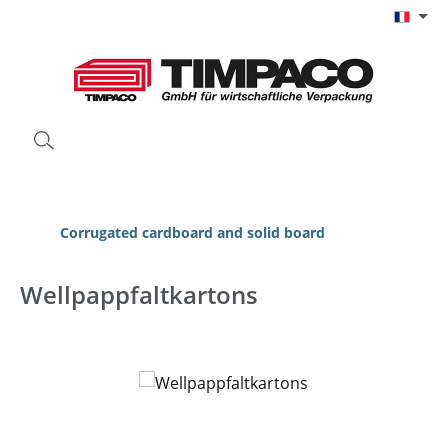
Passer au contenu principal
Corrugated cardboard and solid board
Wellpappfaltkartons
Ignorer la galerie d'images