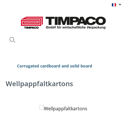
Passer au contenu principal
Corrugated cardboard and solid board
Wellpappfaltkartons
Ignorer la galerie d'images