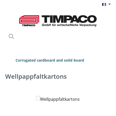
Passer au contenu principal
Corrugated cardboard and solid board
Wellpappfaltkartons
Ignorer la galerie d'images