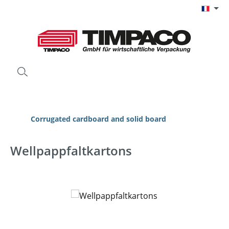
Passer au contenu principal
Corrugated cardboard and solid board
Wellpappfaltkartons
Ignorer la galerie d'images