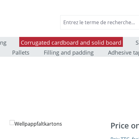
ing
Corrugated cardboard and solid board
S
Pallets
Filling and padding
Adhesive ta
Price o