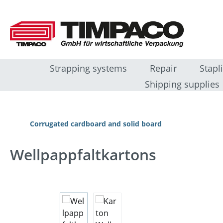
sser au contenu principal
Passer à la recherche
Passer à la navigation principale
Strapping systems
Repair
Stapl
Shipping supplies
Corrugated cardboard and solid board
Wellpappfaltkartons
Ignorer la galerie d'images