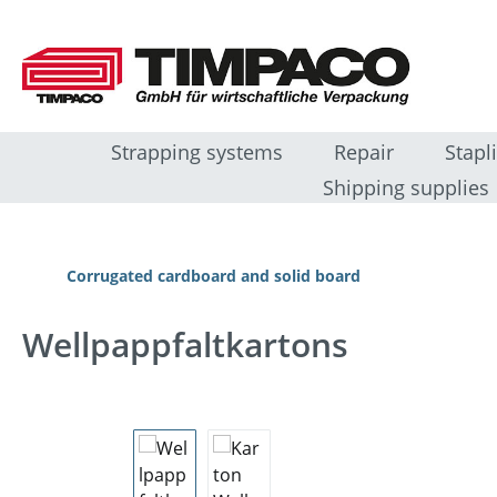
sser au contenu principal
Passer à la recherche
Passer à la navigation principale
Strapping systems
Repair
Stapl
Shipping supplies
Corrugated cardboard and solid board
Wellpappfaltkartons
Ignorer la galerie d'images