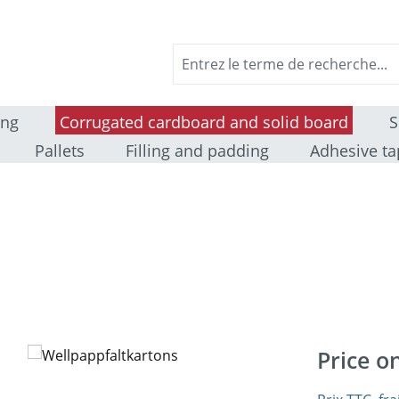
ing
Corrugated cardboard and solid board
S
Pallets
Filling and padding
Adhesive ta
Price o