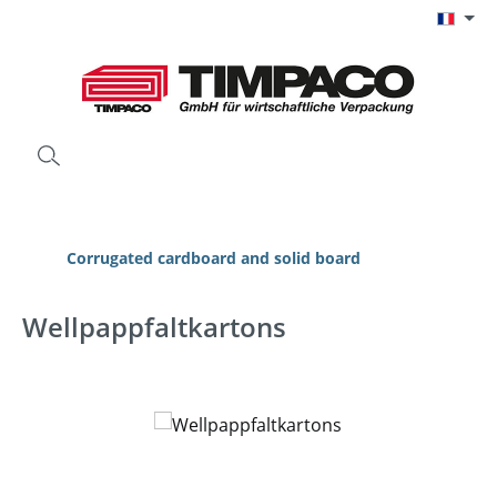
Passer au contenu principal
Corrugated cardboard and solid board
Wellpappfaltkartons
Ignorer la galerie d'images