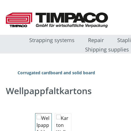
sser au contenu principal
Passer à la recherche
Passer à la navigation principale
Strapping systems
Repair
Stapl
Shipping supplies
Corrugated cardboard and solid board
Wellpappfaltkartons
Ignorer la galerie d'images