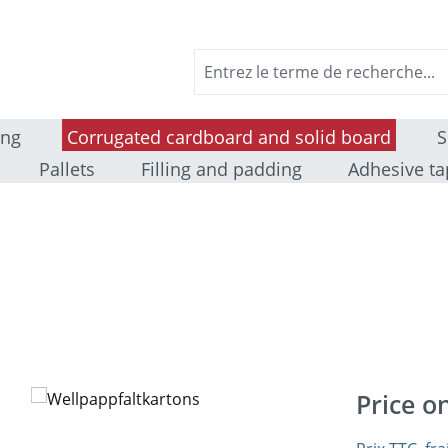
ing
Corrugated cardboard and solid board
S
Pallets
Filling and padding
Adhesive ta
Price o