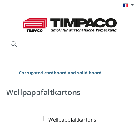
Passer au contenu principal
Corrugated cardboard and solid board
Wellpappfaltkartons
Ignorer la galerie d'images