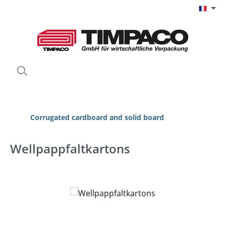
Passer au contenu principal
Corrugated cardboard and solid board
Wellpappfaltkartons
Ignorer la galerie d'images