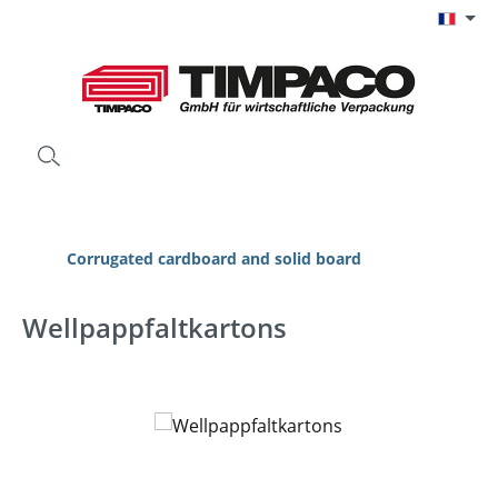
Passer au contenu principal
Corrugated cardboard and solid board
Wellpappfaltkartons
Ignorer la galerie d'images