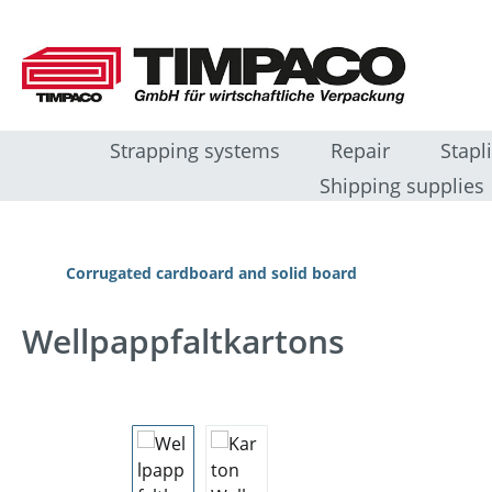
sser au contenu principal
Passer à la recherche
Passer à la navigation principale
Strapping systems
Repair
Stapl
Shipping supplies
Corrugated cardboard and solid board
Wellpappfaltkartons
Ignorer la galerie d'images