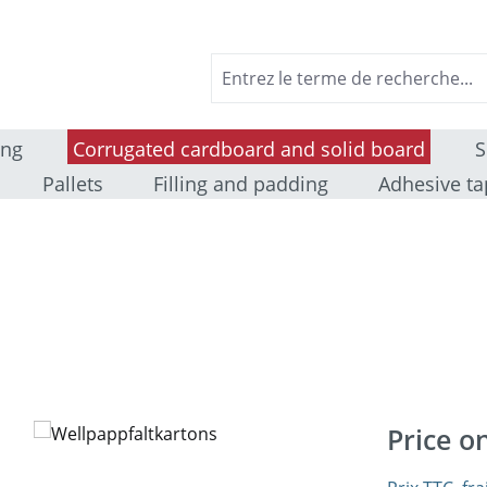
ing
Corrugated cardboard and solid board
S
Pallets
Filling and padding
Adhesive ta
Price o