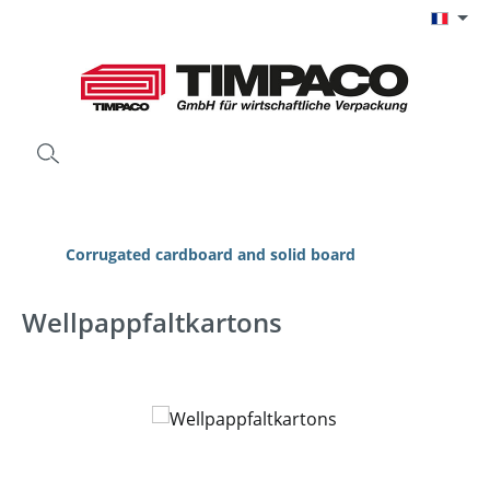
Passer au contenu principal
Corrugated cardboard and solid board
Wellpappfaltkartons
Ignorer la galerie d'images