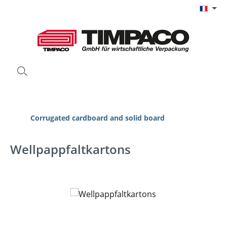
Passer au contenu principal
Corrugated cardboard and solid board
Wellpappfaltkartons
Ignorer la galerie d'images