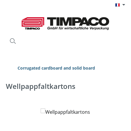
Passer au contenu principal
Corrugated cardboard and solid board
Wellpappfaltkartons
Ignorer la galerie d'images