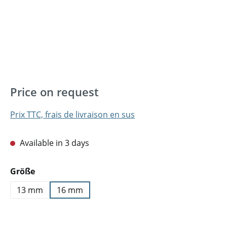
Price on request
Prix TTC, frais de livraison en sus
Available in 3 days
Sélectionnez
Größe
13 mm
16 mm