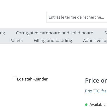
ing
Corrugated cardboard and solid board
S
Pallets
Filling and padding
Adhesive ta
Price o
Prix TTC, fra
Available