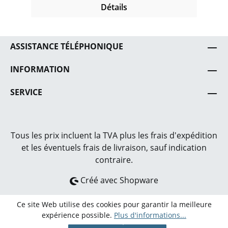
sicher befestigt. Dieses durchdachte
Détails
Zubehör erleichtert die Handhabung und
schützt das Equipment vor
Beschädigungen und Verschleiß.
ASSISTANCE TÉLÉPHONIQUE
INFORMATION
SERVICE
Tous les prix incluent la TVA plus les frais
d'expédition
et les éventuels frais de livraison, sauf indication
contraire.
Créé avec Shopware
Ce site Web utilise des cookies pour garantir la meilleure
expérience possible.
Plus d'informations...