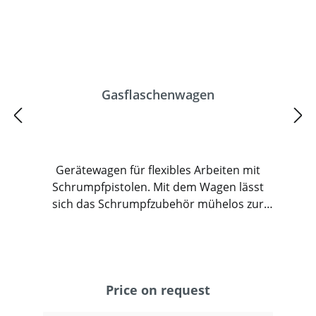
Gasflaschenwagen
Gerätewagen für flexibles Arbeiten mit
Schrumpfpistolen. Mit dem Wagen lässt
sich das Schrumpfzubehör mühelos zur
Palette oder zum Packgut transportieren.
Die Gasflasche wird in der robusten
Metallkonstruktion sicher durch einen
Nylongurt gehalten. Am Führungsmast
befindet sich eine Halterung für die
Price on request
Schrumpfpistole, der Gasschlauch wird