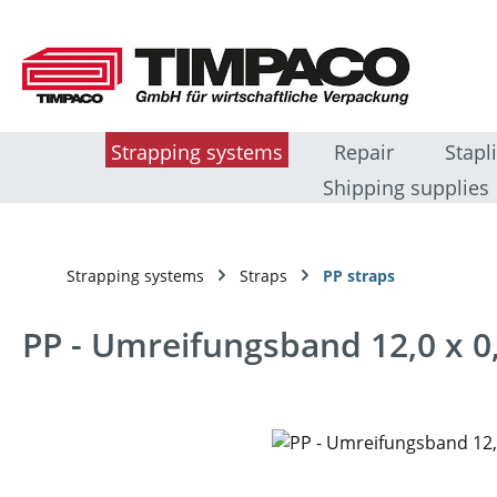
sser au contenu principal
Passer à la recherche
Passer à la navigation principale
Strapping systems
Repair
Stapl
Shipping supplies
Strapping systems
Straps
PP straps
PP - Umreifungsband 12,0 x 
Ignorer la galerie d'images