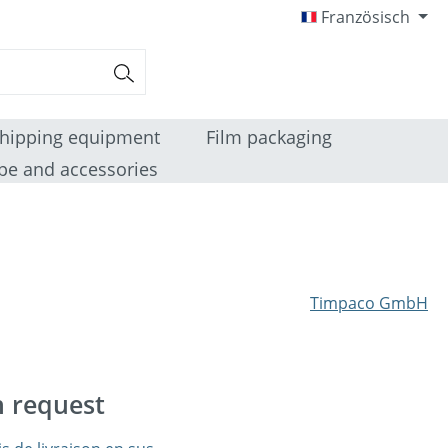
Französisch
hipping equipment
Film packaging
pe and accessories
Timpaco GmbH
n request