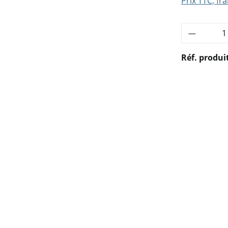
Prix TTC, fra
Quantité
Réf. produi