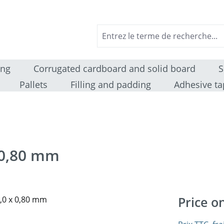
ing
Corrugated cardboard and solid board
S
Pallets
Filling and padding
Adhesive ta
 0,80 mm
Price o