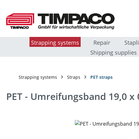
sser au contenu principal
Passer à la recherche
Passer à la navigation principale
Strapping systems
Repair
Stapl
Shipping supplies
Strapping systems
Straps
PET straps
PET - Umreifungsband 19,0 x
Ignorer la galerie d'images