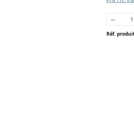
Prix TTC, fra
Quantité
Réf. produi