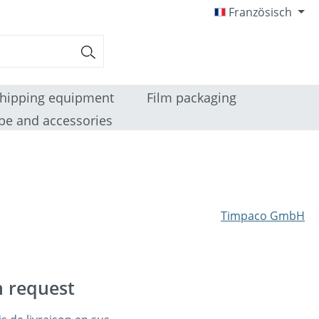
Französisch
hipping equipment
Film packaging
pe and accessories
Timpaco GmbH
n request