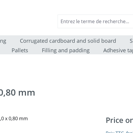
ing
Corrugated cardboard and solid board
S
Pallets
Filling and padding
Adhesive ta
 0,80 mm
Price o