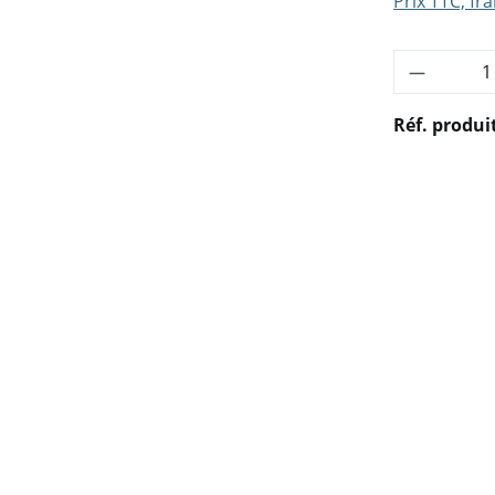
Prix TTC, fra
Quantité
Réf. produi