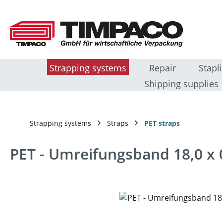
sser au contenu principal
Passer à la recherche
Passer à la navigation principale
Strapping systems
Repair
Stapl
Shipping supplies
Strapping systems
Straps
PET straps
PET - Umreifungsband 18,0 x
Ignorer la galerie d'images