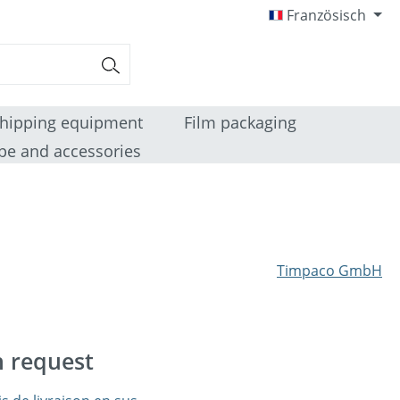
Französisch
hipping equipment
Film packaging
pe and accessories
Timpaco GmbH
n request