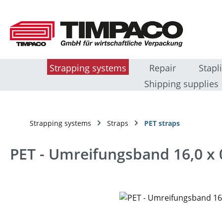
sser au contenu principal
Passer à la recherche
Passer à la navigation principale
Strapping systems
Repair
Stapl
Shipping supplies
Strapping systems
Straps
PET straps
PET - Umreifungsband 16,0 x
Ignorer la galerie d'images