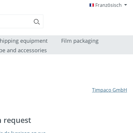
Französisch
hipping equipment
Film packaging
pe and accessories
Timpaco GmbH
n request