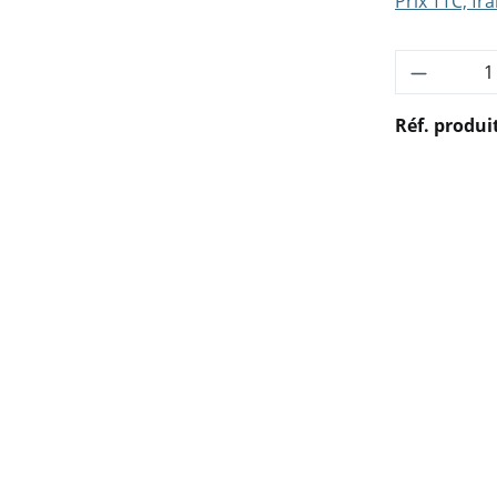
Prix TTC, fra
Quantité
Réf. produi