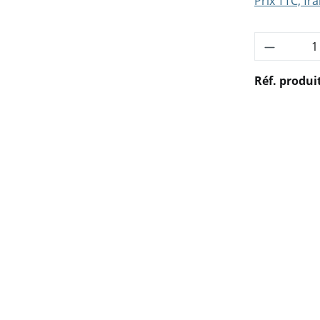
Prix TTC, fra
Quantité
Réf. produi