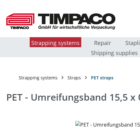
sser au contenu principal
Passer à la recherche
Passer à la navigation principale
Strapping systems
Repair
Stapl
Shipping supplies
Strapping systems
Straps
PET straps
PET - Umreifungsband 15,5 x
Ignorer la galerie d'images