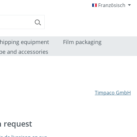
Französisch
hipping equipment
Film packaging
pe and accessories
Timpaco GmbH
n request