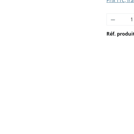
Prix TTC, fra
Quantité
Réf. produi