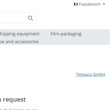
Französisch
hipping equipment
Film packaging
pe and accessories
Timpaco GmbH
n request