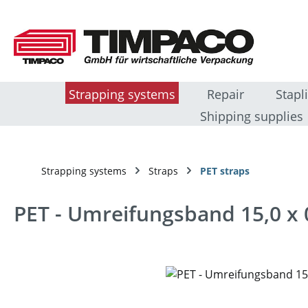
sser au contenu principal
Passer à la recherche
Passer à la navigation principale
Strapping systems
Repair
Stapl
Shipping supplies
Strapping systems
Straps
PET straps
PET - Umreifungsband 15,0 x
Ignorer la galerie d'images