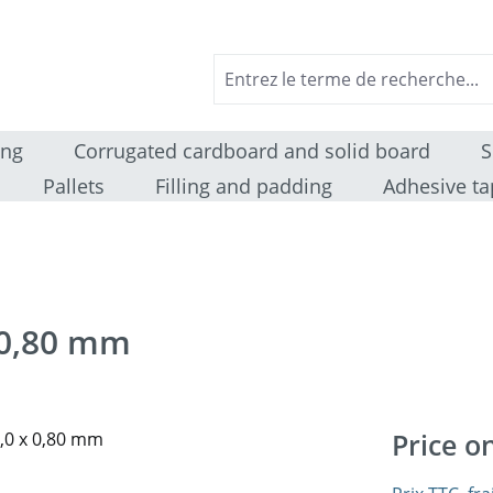
ing
Corrugated cardboard and solid board
S
Pallets
Filling and padding
Adhesive ta
 0,80 mm
Price o