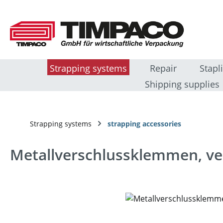
sser au contenu principal
Passer à la recherche
Passer à la navigation principale
Strapping systems
Repair
Stapl
Shipping supplies
Strapping systems
strapping accessories
Metallverschlussklemmen, ve
Ignorer la galerie d'images