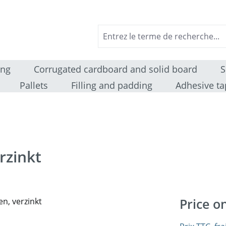
ing
Corrugated cardboard and solid board
S
Pallets
Filling and padding
Adhesive ta
rzinkt
Price o