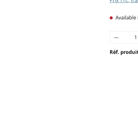
Prix TTC, fra
Available 
Quantité
Réf. produi