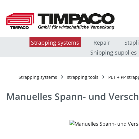
sser au contenu principal
Passer à la recherche
Passer à la navigation principale
Strapping systems
Repair
Stapl
Shipping supplies
Strapping systems
strapping tools
PET + PP strap
Manuelles Spann- und Versch
Ignorer la galerie d'images