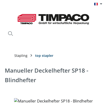
Passer au contenu principal
Stapling
top stapler
Manueller Deckelhefter SP18 -
Blindhefter
Ignorer la galerie d'images