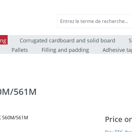
ing
Corrugated cardboard and solid board
S
Pallets
Filling and padding
Adhesive ta
60M/561M
Price o