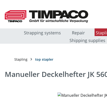
sser au contenu principal
Passer à la recherche
Passer à la navigation principale
Strapping systems
Repair
Stapl
Shipping supplies
Stapling
top stapler
Manueller Deckelhefter JK 5
Ignorer la galerie d'images