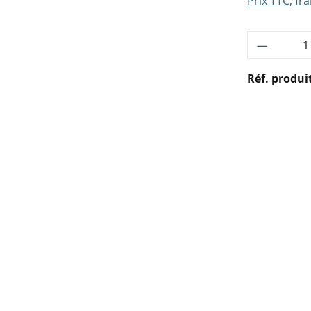
Prix TTC, fra
Quantité
Réf. produi