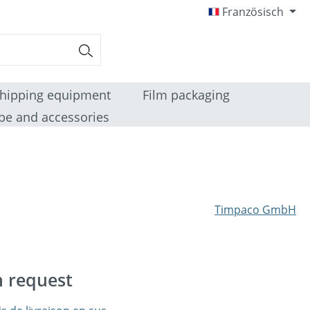
Französisch
hipping equipment
Film packaging
pe and accessories
Timpaco GmbH
n request