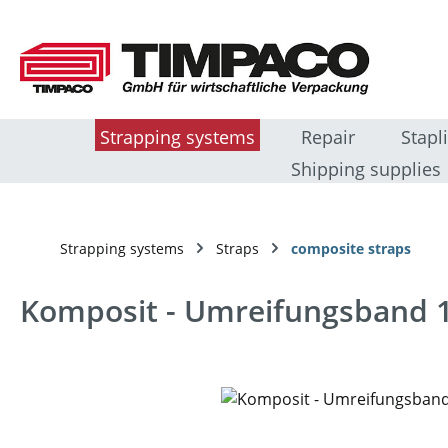
sser au contenu principal
Passer à la recherche
Passer à la navigation principale
Strapping systems
Repair
Stapl
Shipping supplies
Strapping systems
Straps
composite straps
Komposit - Umreifungsband 
Ignorer la galerie d'images