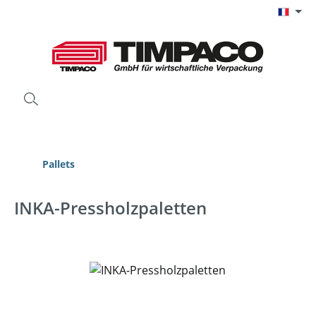
Passer au contenu principal
Pallets
INKA-Pressholzpaletten
Ignorer la galerie d'images